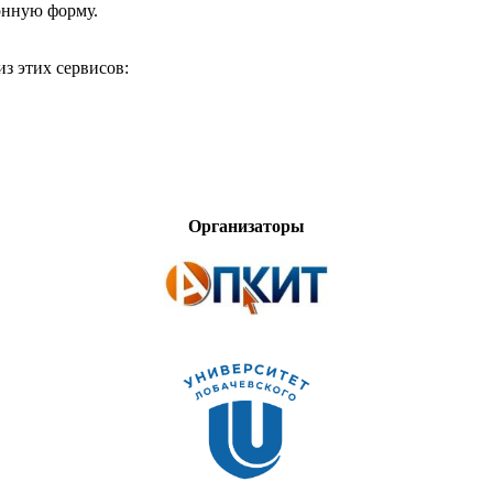
онную форму.
з этих сервисов:
Организаторы