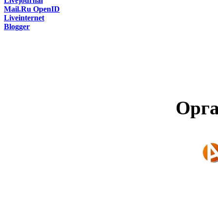
Livejournal
Mail.Ru OpenID
Liveinternet
Blogger
Орга