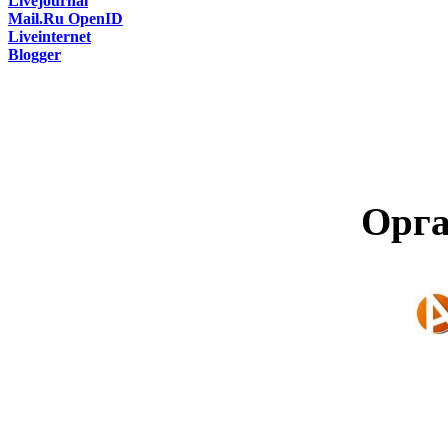
Livejournal
Mail.Ru OpenID
Liveinternet
Blogger
Орга