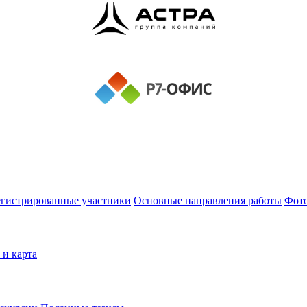
егистрированные участники
Основные направления работы
Фот
 и карта