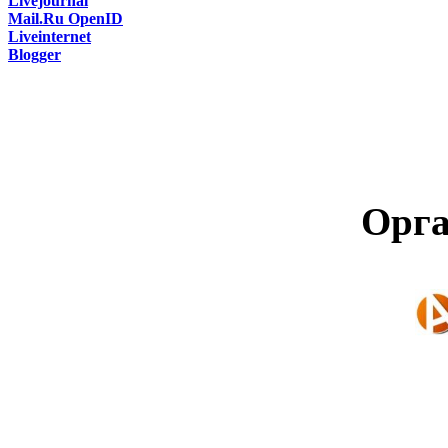
Livejournal
Mail.Ru OpenID
Liveinternet
Blogger
Орга