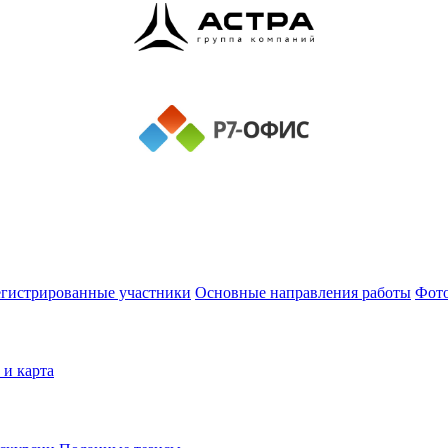
егистрированные участники
Основные направления работы
Фот
 и карта