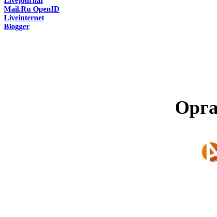
Livejournal
Mail.Ru OpenID
Liveinternet
Blogger
Орга