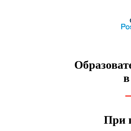
Образоват
в
При 