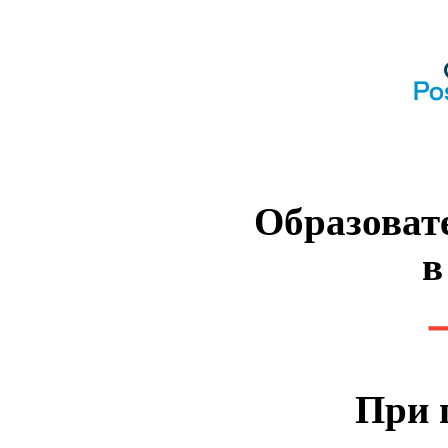
Образоват
в
При 