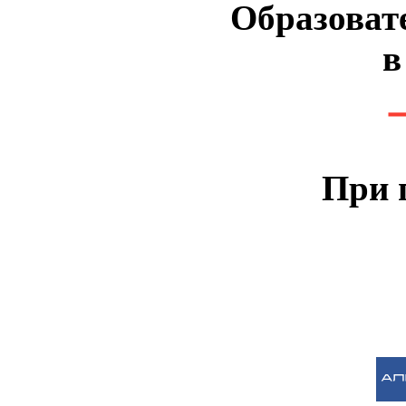
Образоват
в
При 