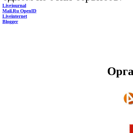
Livejournal
Mail.Ru OpenID
Liveinternet
Blogger
Орга