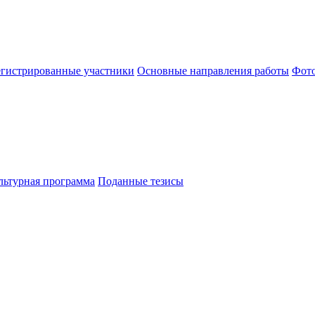
егистрированные участники
Основные направления работы
Фот
льтурная программа
Поданные тезисы