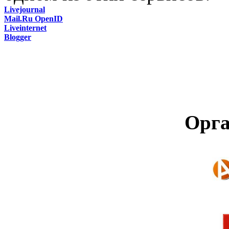
Livejournal
Mail.Ru OpenID
Liveinternet
Blogger
Орга