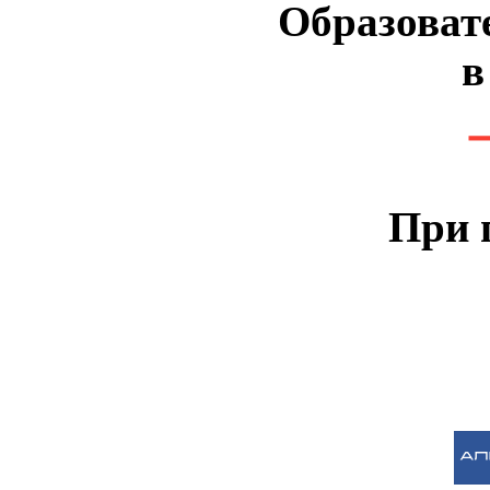
Образоват
в
При 