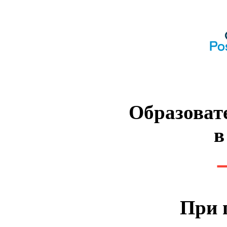
Образоват
в
При 