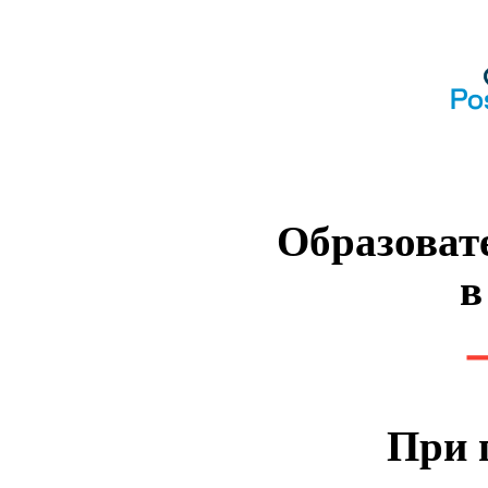
Образоват
в
При 