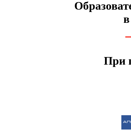
Образоват
в
При 