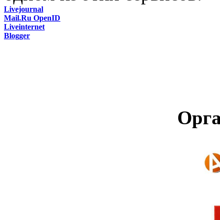
Livejournal
Mail.Ru OpenID
Liveinternet
Blogger
Орга