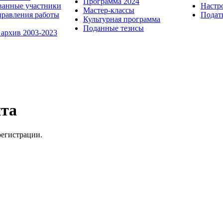
Программа 2024
ванные участники
Настр
Мастер-классы
равления работы
Пода
Культурная программа
Поданные тезисы
 архив 2003-2023
йта
регистрации.