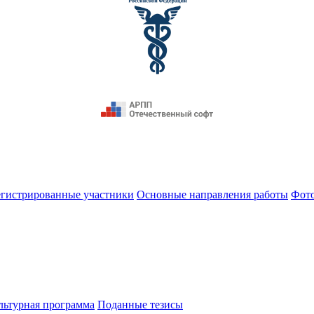
егистрированные участники
Основные направления работы
Фот
льтурная программа
Поданные тезисы