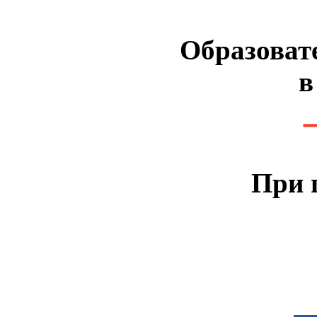
Образоват
в
При 