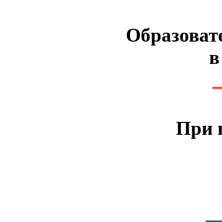
Образоват
в
При 