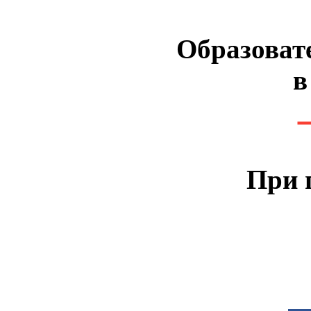
Образоват
в
При 