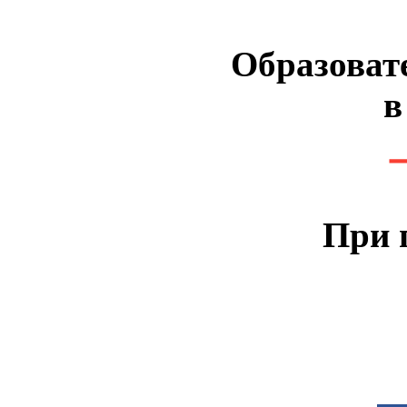
Образоват
в
При 