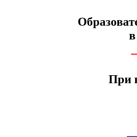
Образоват
в
При 