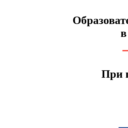
Образоват
в
При 