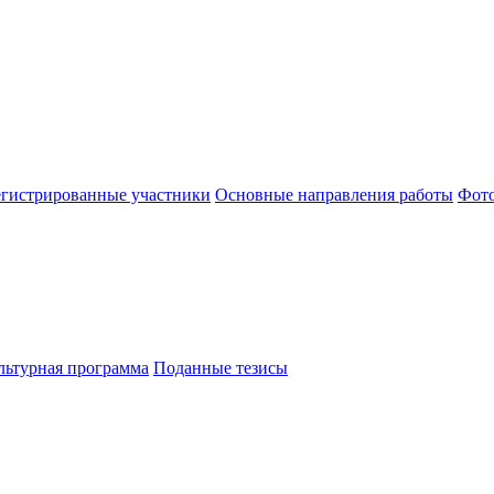
егистрированные участники
Основные направления работы
Фот
льтурная программа
Поданные тезисы