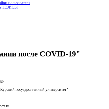
ойки пользователя
ть ТЕЗИСЫ
вании после COVID-19"
др
урский государственный университет"
ex.ru