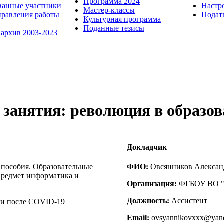
Программа 2024
ванные участники
Настр
Мастер-классы
равления работы
Пода
Культурная программа
Поданные тезисы
 архив 2003-2023
занятия: революция в образо
Докладчик
 пособия. Образовательные
ФИО:
Овсянников Алексан
Предмет информатика и
Организация:
ФГБОУ ВО "К
Должность:
Ассистент
ии после COVID-19
Email:
ovsyannikovxxx@yand