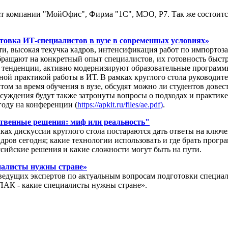
ят компании "МойОфис", Фирма "1С", МЭО, Р7. Так же состоитс
овка ИТ-специалистов в вузе в современных условиях»
ти, высокая текучка кадров, интенсификация работ по импорто
бращают на конкретный опыт специалистов, их готовность быстр
ые тенденции, активно модернизируют образовательные програм
ьной практикой работы в ИТ. В рамках круглого стола руководи
м за время обучения в вузе, обсудят можно ли студентов довест
х обсуждения будут также затронуты вопросы о подходах и прак
оду на конференции (
https://apkit.ru/files/ae.pdf)
.
ственные решения: миф или реальность"
ках дискуссии круглого стола постараются дать ответы на клю
адров сегодня; какие технологии использовать и где брать прог
оссийские решения и какие сложности могут быть на пути.
иалисты нужны стране»
ведущих экспертов по актуальным вопросам подготовки специал
ПАК - какие специалисты нужны стране».