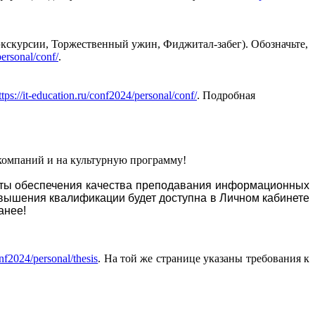
экскурсии, Торжественный ужин, Фиджитал-забег). Обозначьте,
personal/conf/
.
ttps://it-education.ru/conf2024/personal/conf/
. Подробная
 компаний и на культурную программу!
ты обеспечения качества преподавания информационных
овышения квалификации будет доступна в Личном кабинете
анее!
onf2024/personal/thesis
. На той же странице указаны требования к