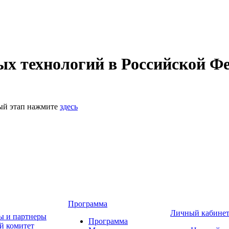
 технологий в Российской Фе
ный этап нажмите
здесь
Программа
Личный кабине
ы и партнеры
Программа
й комитет