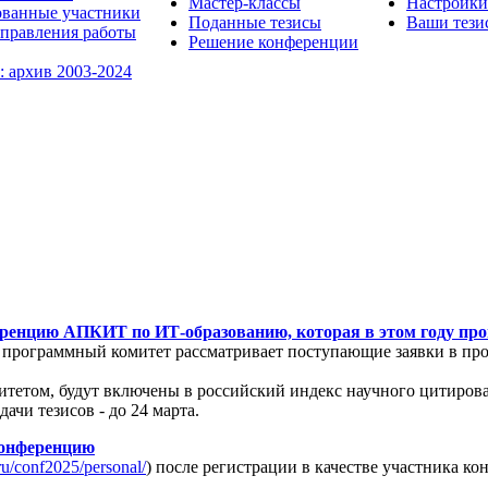
Мастер-классы
Настройки
ованные участники
Поданные тезисы
Ваши тези
правления работы
Решение конференции
: архив 2003-2024
ренцию АПКИТ по ИТ-образованию, которая в этом году прой
 программный комитет рассматривает поступающие заявки в про
етом, будут включены в российский индекс научного цитирова
чи тезисов - до 24 марта.
конференцию
.ru/conf2025/personal/
) после регистрации в качестве участника ко