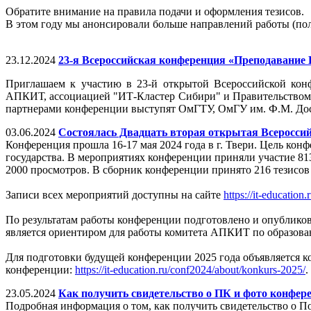
Обратите внимание на правила подачи и оформления тезисов.
В этом году мы анонсировали больше направлений работы (по
23.12.2024
23-я Всероссийская конференция «Преподавание ИТ
Приглашаем к участию в 23-й открытой Всероссийской кон
АПКИТ, ассоциацией "ИТ-Кластер Сибири" и Правительством
партнерами конференции выступят ОмГТУ, ОмГУ им. Ф.М. До
03.06.2024
Состоялась Двадцать вторая открытая Всеросси
Конференция прошла 16-17 мая 2024 года в г. Твери. Цель к
государства. В мероприятиях конференции приняли участие 813
2000 просмотров. В сборник конференции принято 216 тезисов
Записи всех мероприятий доступны на сайте
https://it-education
По результатам работы конференции подготовлено и опублик
является ориентиром для работы комитета АПКИТ по образова
Для подготовки будущей конференции 2025 года объявляется к
конференции:
https://it-education.ru/conf2024/about/konkurs-2025/
.
23.05.2024
Как получить свидетельство о ПК и фото конфер
Подробная информация о том, как получить свидетельство о 