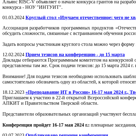
Альянс RISC-V объявляет о начале конкурса грантов на разра
конкурса - НОУ "ИНТУИТ".
01.03.2024
Круглый стол «Изучаем отечественное: чего не хв
Ассоциация разработчиков программных продуктов «Отечеств
обсудить сложности, связанные с встраиванием обучения росс
Задать вопросы участникам круглого стола можно через форму
12.02.2024
Прием тезисов на конференцию - до 15 марта
Доклады отбираются Программным комитетом на конкурсной осн
представлены там же. Срок подачи тезисов: до 15 марта 2024 г.
Внимание! Для подачи тезисов необходимо использовать шабло
самостоятельно обозначить одну из областей, к которой относя
18.12.2023
«Преподавание ИТ в России» 16-17 мая 2024 г., Тв
Приглашаем к участию в 22-й открытой Всероссийской конфе
АПКИТ и Правительством Тверской области.
Представители образовательных организаций участвуют беспла
Конференция пройдет 16-17 мая 2024 г.:
пленарные заседания,
03.07.2023
Опубликовано решение конференции