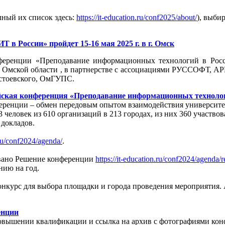
лный их список здесь:
https://it-education.ru/conf2025/about/
), выби
 в России» пройдет 15-16 мая 2025 г. в г. Омск
ференции «Преподавание информационных технологий в Росс
 Омской области , в партнерстве с ассоциациями РУССОФТ, АР
стоевского, ОмГУПС.
йская конференция «Преподавание информационных техноло
онференции – обмен передовым опытом взаимодействия универси
 человек из 610 организаций в 213 городах, из них 360 участво
 докладов.
.ru/conf2024/agenda/
.
овано Решение конференции
https://it-education.ru/conf2024/agenda/
нию на год.
онкурс для выбора площадки и города проведения мероприятия. 
енции
Повышении квалификации и ссылка на архив с фотографиями кон