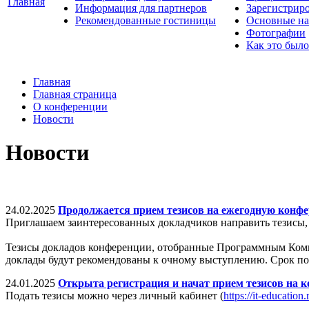
Главная
Информация для партнеров
Зарегистрир
Рекомендованные гостиницы
Основные на
Фотографии
Как это было
Главная
Главная страница
О конференции
Новости
Новости
24.02.2025
Продолжается прием тезисов на ежегодную конфе
Приглашаем заинтересованных докладчиков направить тезисы,
Тезисы докладов конференции, отобранные Программным Комит
доклады будут рекомендованы к очному выступлению. Срок пода
24.01.2025
Открыта регистрация и начат прием тезисов на 
Подать тезисы можно через личный кабинет (
https://it-education