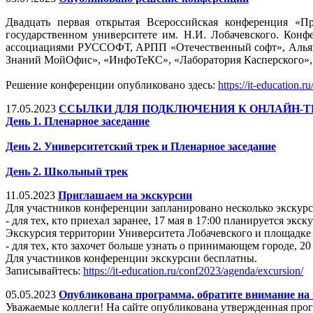
Двадцать первая открытая Всероссийская конференция «П
государственном университете им. Н.И. Лобачевского. Ко
ассоциациями РУССОФТ, АРПП «Отечественный софт», Альян
Знаний МойОфис», «ИнфоТеКС», «Лаборатория Касперского», 
Решение конференции опубликовано здесь:
https://it-education.
17.05.2023
ССЫЛКИ ДЛЯ ПОДКЛЮЧЕНИЯ К ОНЛАЙН-
День 1. Пленарное заседание
День 2. Университетский трек и Пленарное заседание
День 2. Школьный трек
11.05.2023
Приглашаем на экскурсии
Для участников конференции запланировано несколько экскурс
- для тех, кто приехал заранее, 17 мая в 17:00 планируется эк
Экскурсия территории Университета Лобачевского и площадк
- для тех, кто захочет больше узнать о принимающем городе,
Для участников конференции экскурсии бесплатны.
Записывайтесь:
https://it-education.ru/conf2023/agenda/excursion/
05.05.2023
Опубликована программа, обратите внимание на
Уважаемые коллеги! На сайте опубликована утвержденная про