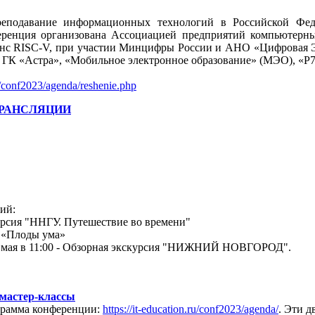
реподавание информационных технологий в Российской Фед
нференция организована Ассоциацией предприятий компьютер
с RISC-V, при участии Минцифры России и АНО «Цифровая Э
ГК «Астра», «Мобильное электронное образование» (МЭО), «Р7
ru/conf2023/agenda/reshenie.php
ТРАНСЛЯЦИИ
ий:
скурсия "ННГУ. Путешествие во времени"
е «Плоды ума»
 20 мая в 11:00 - Обзорная экскурсия "НИЖНИЙ НОВГОРОД".
 мастер-классы
грамма конференции:
https://it-education.ru/conf2023/agenda/
. Эти д