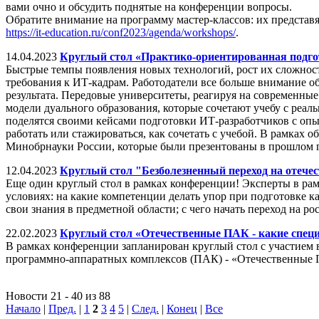
вами очно и обсудить поднятые на конференции вопросы.
Обратите внимание на программу мастер-классов: их представ
https://it-education.ru/conf2023/agenda/workshops/
.
14.04.2023
Круглый стол «Практико-ориентированная подгот
Быстрые темпы появления новых технологий, рост их сложнос
требования к ИТ-кадрам. Работодатели все больше внимание о
результата. Передовые университеты, реагируя на современн
модели дуального образования, которые сочетают учебу с реал
поделятся своими кейсами подготовки ИТ-разработчиков с опыто
работать или стажироваться, как сочетать с учебой. В рамка
Минобрнауки России, которые были презентованы в прошлом г
12.04.2023
Круглый стол "Безболезненный переход на отече
Еще один круглый стол в рамках конференции! Эксперты в рам
условиях: на какие компетенции делать упор при подготовке к
свои знания в предметной области; с чего начать переход на р
22.02.2023
Круглый стол «Отечественные ПАК - какие спец
В рамках конференции запланирован круглый стол с участием 
программно-аппаратных комплексов (ПАК) - «Отечественные 
Новости 21 - 40 из 88
Начало
|
Пред.
|
1
2
3
4
5
|
След.
|
Конец
|
Все