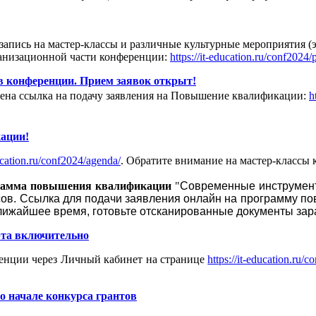
запись на мастер-классы и различные культурные мероприятия (
ганизационной части конференции:
https://it-education.ru/conf2024/
 конференции. Прием заявок открыт!
щена ссылка на подачу заявления на Повышение квалификации:
h
ации!
ducation.ru/conf2024/agenda/
. Обратите внимание на мастер-классы
рамма повышения квалификации
"
Современные инструмен
сов. Ссылка для подачи заявления онлайн на программу п
ближайшее время, готовьте отсканированные документы зар
рта включительно
енции через Личный кабинет на странице
https://it-education.ru/c
 начале конкурса грантов