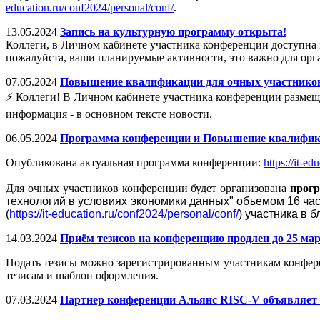
education.ru/conf2024/personal/conf/
.
13.05.2024
Запись на культурную программу открыта!
Коллеги, в Личном кабинете участника конференции доступна 
пожалуйста, ваши планируемые активности, это важно для ор
07.05.2024
Повышение квалификации для очных участников
⚡️ Коллеги! В Личном кабинете участника конференции разме
информация - в основном тексте новости.
06.05.2024
Программа конференции и Повышение квалифик
Опубликована актуальная программа конференции:
https://it-e
Для очных участников конференции будет организована
прог
технологий в условиях экономики данных" объемом 16 ча
(
https://it-education.ru/conf2024/personal/conf/
) участника в 
14.03.2024
Приём тезисов на конференцию продлен до 25 ма
Подать тезисы можно зарегистрированным участникам конфер
тезисам и шаблон оформления.
07.03.2024
Партнер конференции Альянс RISC-V объявляет о