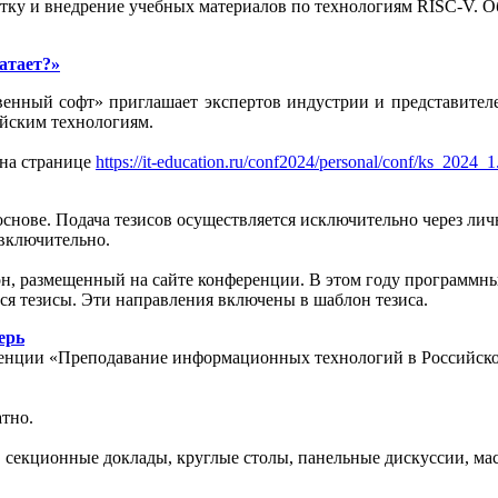
ботку и внедрение учебных материалов по технологиям RISC-V. 
атает?»
енный софт» приглашает экспертов индустрии и представителе
ийским технологиям.
 на странице
https://it-education.ru/conf2024/personal/conf/ks_2024_
ове. Подача тезисов осуществляется исключительно через личн
 включительно.
н, размещенный на сайте конференции. В этом году программны
тся тезисы. Эти направления включены в шаблон тезиса.
ерь
ренции «Преподавание информационных технологий в Российско
тно.
 секционные доклады, круглые столы, панельные дискуссии, мас