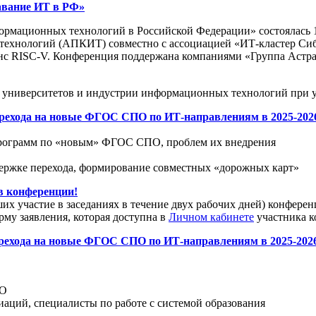
авание ИТ в РФ»
рмационных технологий в Российской Федерации» состоялась 15
хнологий (АПКИТ) совместно с ассоциацией «ИТ-кластер Сибир
ISC-V. Конференция поддержана компаниями «Группа Астра», «
университетов и индустрии информационных технологий при уч
ехода на новые ФГОС СПО по ИТ-направлениям в 2025-2026 г
х программ по «новым» ФГОС СПО, проблем их внедрения
держке перехода, формирование совместных «дорожных карт»
 конференции!
х участие в заседаниях в течение двух рабочих дней) конфер
рму заявления, которая доступна в
Личном кабинете
участника к
рехода на новые ФГОС СПО по ИТ-направлениям в 2025-2026
ПО
аций, специалисты по работе с системой образования