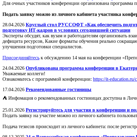
Для очных участников конференции организована программа 
Подать заявку можно из личного кабинета участника конфе
28.04.2026
Круглый стол РУССОФТ «Как обеспечить подгото
подготовку ИТ-кадров в условиях сегодняшней ситуации
Эксперты обсудят, как вузам и работодателям организовать вз
дефицита ресурсов, Какие форматы обучения реально сокраща
улучшения подготовки специалистов.
Присоединяйтесь
к обсуждению 14 мая на конференции «Преп
24.04.2026
Опубликована программа конференции в Екатер
Уважаемые коллеги!
Ознакомьтесь с программой конференции:
https://it-education.ru
17.04.2026
Рекомендованные гостиницы
⛺ Инфомация о рекомендованных гостиницах доступна в Личн
25.01.2026
Регистрируйтесь для участия в конференции и по
Подать заявку на участие можно из личного кабинета пользова
Подача тезисов происходит из личного кабинета: после регис
08.12.2025
24-я Всероссийская конференция «Преподавание И