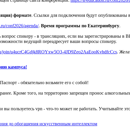
ющей странице сайта конференции:
https://it-education.ru/conf202
ляция) формате
. Ссылки для подключения будут опубликованы 
on.ru/conf2026/agenda/
.
Время программы по Екатеринбургу
.
вопрос спикеру - в трансляциях, если вы зарегистрированы в В
озможности ведущий переадресует ваши вопросы спикеру.
x.ru/join/u4ucrC4Gdjk8ROYxw5O3-4JD9Zeo2AaEooKvhdfcCcs
. Жела
рию кампуса!
Паспорт - обязательно возьмите его с собой!
 заранее. Кроме того, на территорию запрещен пронос алкоголь
ли вы пользуетесь vpn - что-то может не работать. Учитывайте эт
ания до обогащения искусственным интеллектом