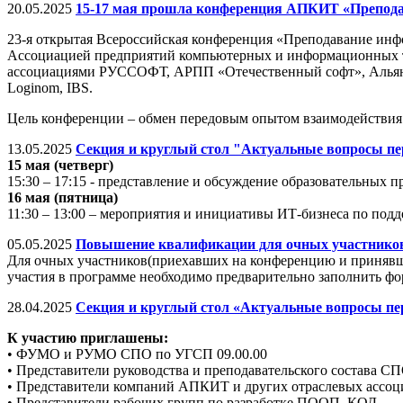
20.05.2025
15-17 мая прошла конференция АПКИТ «Препод
23-я открытая Всероссийская конференция «Преподавание инфо
Ассоциацией предприятий компьютерных и информационных те
ассоциациями РУССОФТ, АРПП «Отечественный софт», Альянс R
Loginom, IBS.
Цель конференции – обмен передовым опытом взаимодействия 
13.05.2025
Секция и круглый стол "Актуальные вопросы пер
15 мая (четверг)
15:30 – 17:15 - представление и обсуждение образовательны
16 мая (пятница)
11:30 – 13:00 – мероприятия и инициативы ИТ-бизнеса по под
05.05.2025
Повышение квалификации для очных участников
Для очных участников(приехавших на конференцию и принявши
участия в программе необходимо предварительно заполнить фо
28.04.2025
Секция и круглый стол «Актуальные вопросы пе
К участию приглашены:
• ФУМО и РУМО СПО по УГСП 09.00.00
• Представители руководства и преподавательского состава С
• Представители компаний АПКИТ и других отраслевых ассоци
• Представители рабочих групп по разработке ПООП, КОД