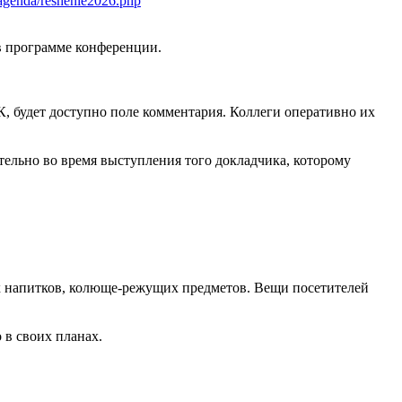
6/agenda/reshenie2026.php
в программе конференции.
К, будет доступно поле комментария. Коллеги оперативно их
тельно во время выступления того докладчика, которому
ных напитков, колюще-режущих предметов. Вещи посетителей
о в своих планах.