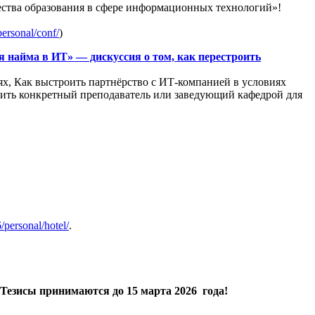
ства образования в сфере информационных технологий»!
personal/conf/
)
найма в ИТ» — дискуссия о том, как перестроить
ях, Как выстроить партнёрство с ИТ-компанией в условиях
нить конкретный преподаватель или заведующий кафедрой для
6/personal/hotel/
.
Тезисы принимаются
до 15 марта 2026 года!