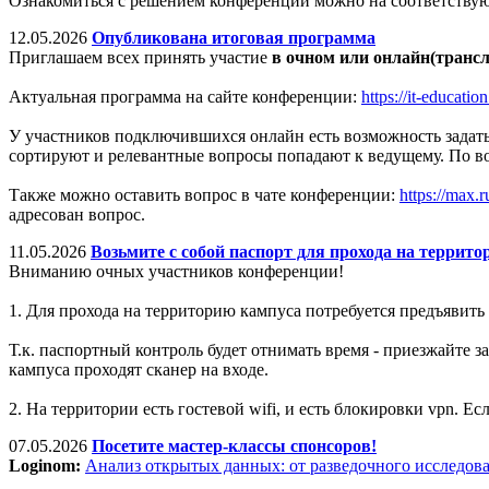
Ознакомиться с решением конференции можно на соответству
12.05.2026
Опубликована итоговая программа
Приглашаем всех принять участие
в очном или онлайн(транс
Актуальная программа на сайте конференции:
https://it-educati
У участников подключившихся онлайн есть возможность задать 
сортируют и релевантные вопросы попадают к ведущему. По в
Также можно оставить вопрос в чате конференции:
https://ma
адресован вопрос.
11.05.2026
Возьмите с собой паспорт для прохода на террито
Вниманию очных участников конференции!
1. Для прохода на территорию кампуса потребуется предъявить 
Т.к. паспортный контроль будет отнимать время - приезжайте
кампуса проходят сканер на входе.
2. На территории есть гостевой wifi, и есть блокировки vpn. Ес
07.05.2026
Посетите мастер-классы спонсоров!
Loginom:
Анализ открытых данных: от разведочного исследов