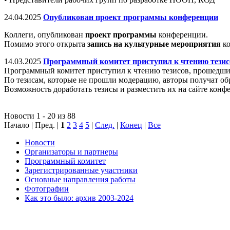
24.04.2025
Опубликован проект программы конференции
Коллеги, опубликован
проект программы
конференции.
Помимо этого открыта
запись на культурные мероприятия
ко
14.03.2025
Программный комитет приступил к чтению тезис
Программный комитет приступил к чтению тезисов, прошедшие 
По тезисам, которые не прошли модерацию, авторы получат обр
Возможность доработать тезисы и разместить их на сайте конф
Новости 1 - 20 из 88
Начало | Пред. |
1
2
3
4
5
|
След.
|
Конец
|
Все
Новости
Организаторы и партнеры
Программный комитет
Зарегистрированные участники
Основные направления работы
Фотографии
Как это было: архив 2003-2024