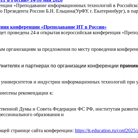
ренции «Преподавание информационных технологий в Российско
 Президента России Б.Н. Ельцина(УрФУ, г. Екатеринбург), в 
ения конференции «Преподавание ИТ в России»
удет проведена 24-я открытая всероссийская конференция «Пре
 организациям за предложения по месту проведения конференц
олнителях и партнерах по организации конференции
принима
университетов и индустрии информационных технологий при уч
ынесены рекомендации к:
твенной Думы и Совета Федерации ФС РФ, институтам развити
фессионального образования и
ющей странице сайта конференции:
https://it-education.ru/conf2025