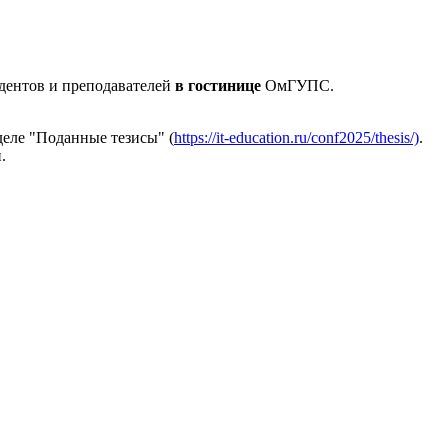
дентов и преподавателей
в гостинице
ОмГУПС.
деле "Поданные тезисы" (
https://it-education.ru/conf2025/thesis/)
.
.