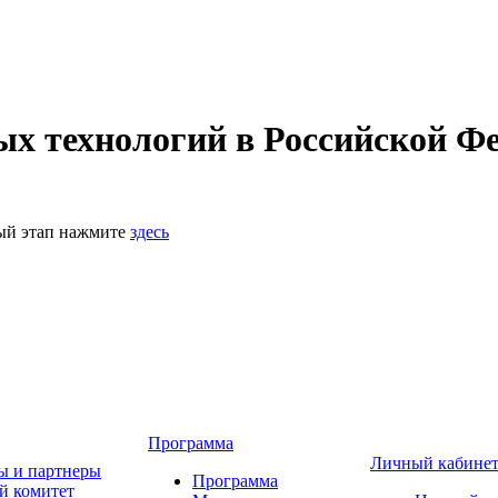
 технологий в Российской Фе
ный этап нажмите
здесь
Программа
Личный кабине
ы и партнеры
Программа
й комитет