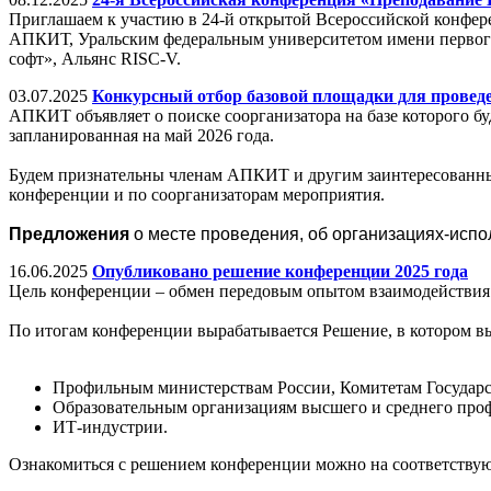
Приглашаем к участию в 24-й открытой Всероссийской конфе
АПКИТ, Уральским федеральным университетом имени первого
софт», Альянс RISC-V.
03.07.2025
Конкурсный отбор базовой площадки для провед
АПКИТ объявляет о поиске соорганизатора на базе которого б
запланированная на май 2026 года.
Будем признательны членам АПКИТ и другим заинтересованным
конференции и по соорганизаторам мероприятия.
Предложения
о месте проведения, об организациях-исп
16.06.2025
Опубликовано решение конференции 2025 года
Цель конференции – обмен передовым опытом взаимодействия 
По итогам конференции вырабатывается Решение, в котором в
Профильным министерствам России, Комитетам Государс
Образовательным организациям высшего и среднего про
ИТ-индустрии.
Ознакомиться с решением конференции можно на соответству