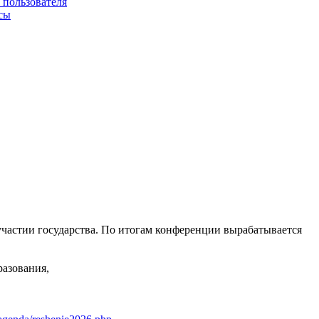
 пользователя
сы
астии государства. По итогам конференции вырабатывается
азования,