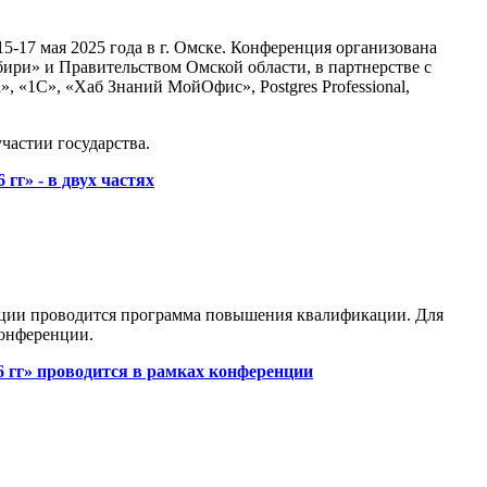
-17 мая 2025 года в г. Омске. Конференция организована
и» и Правительством Омской области, в партнерстве с
1С», «Хаб Знаний МойОфис», Postgres Professional,
астии государства.
г» - в двух частях
енции проводится программа повышения квалификации. Для
онференции.
 гг» проводится в рамках конференции