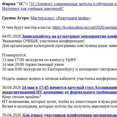
Фирма "1С":
"1С:Элемент: современные методы в обучении
Интернет для учебных заведений"
Группа Астра:
Мастер-класс «Разрушаем мифы»
О чем будут мастер-классы:
https://it-education.ru/conf2026/agend
04.05.2026
Записывайтесь на культурные мероприятия конф
Уважаемые ОЧНЫЕ участники конференции!
Для организации культурной программы нам нужны ваши заявк
Планируется:
13 мая 17:00 экскурсия по кампусу УрФУ
14 мая 20:00 торжественный ужин
16 мая 9:00 экскурсия по Екатеринбургу и посещение смотров
Подать заявки можно в личном кабинете участника конференц
30.04.2026
14 мая в 17:45 начнется круглый стол Ассоциа
аккредитованной ИТ-компании: от формального требования
Кому стоит прийти?
ИТ-компаниям, которые хотят, чтобы их инвестиции в вузы раб
Вузам и колледжам, которые хотели бы получить максимум по
29.04.2026
Для очных участников конференции организова