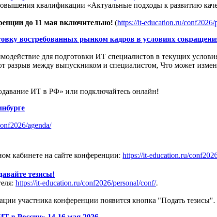
повышения квалификации «Актуальные подходы к развитию каче
ренции до 11 мая включительно!
(
https://it-education.ru/conf2026/
вку востребованных рынком кадров в условиях сокращения 
аимодействие для подготовки ИТ специалистов в текущих услови
ют разрыв между выпускником и специалистом, Что может изме
одавание ИТ в РФ» или подключайтесь онлайн!
инбурге
/conf2026/agenda/
ом кабинете на сайте конференции:
https://it-education.ru/conf202
давайте тезисы!
теля:
https://it-education.ru/conf2026/personal/conf/
.
трации участника конференции появится кнопка "Подать тезисы".
Т в России» 14-16 мая 2026