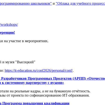
 программированию школьников"
и
"Облака для учебного процесс
a/workshops/
еренции!
и на участие в мероприятиях.
ой и музея "Высоцкий"
ии:
https://it-education.ru/conf2026/personal/conf/
.
ции Разработчиков Программных Продуктов (АРПП) «Отечест
 к системному партнерству с вузами»
отали на реальные кадры, а не на бумажную отчётность.
льзы от проекта по софинансированию ИТ-образования.
на Программа повышения квалификации