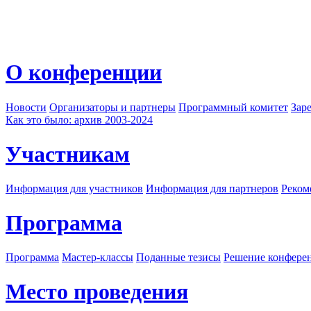
О конференции
Новости
Организаторы и партнеры
Программный комитет
Зар
Как это было: архив 2003-2024
Участникам
Информация для участников
Информация для партнеров
Реком
Программа
Программа
Мастер-классы
Поданные тезисы
Решение конфере
Место проведения