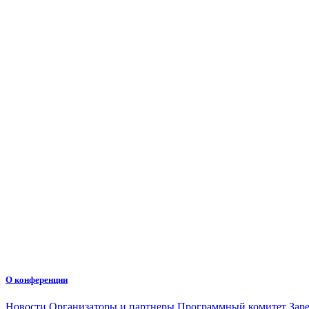
О конференции
Новости
Организаторы и партнеры
Программный комитет
Зар