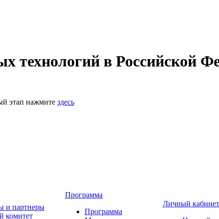
 технологий в Российской Фе
ный этап нажмите
здесь
Программа
Личный кабине
ы и партнеры
Программа
й комитет