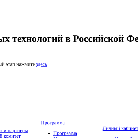
 технологий в Российской Фе
ный этап нажмите
здесь
Программа
Личный кабине
ы и партнеры
Программа
й комитет