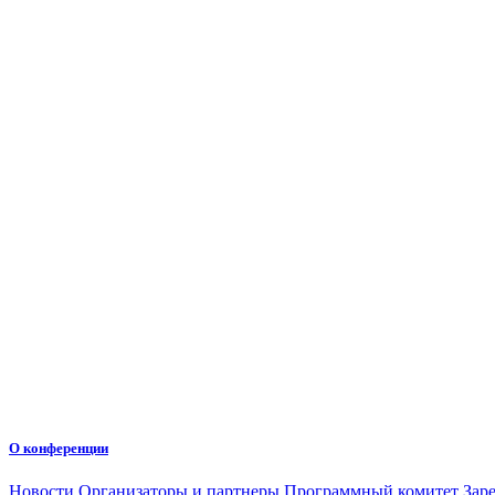
О конференции
Новости
Организаторы и партнеры
Программный комитет
Зар