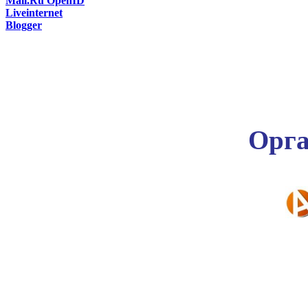
Mail.Ru OpenID
Liveinternet
Blogger
Орга