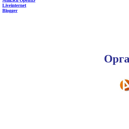
Mail.Ru OpenID
Liveinternet
Blogger
Орга