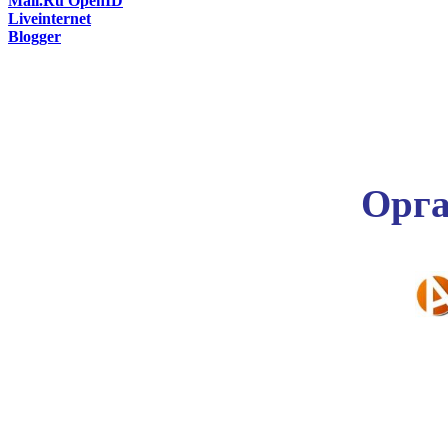
Mail.Ru OpenID
Liveinternet
Blogger
Орга