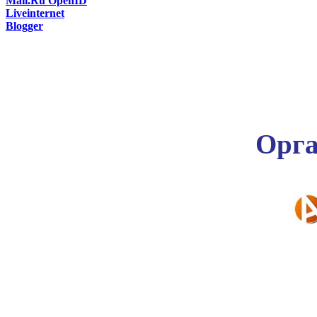
Mail.Ru OpenID
Liveinternet
Blogger
Орга