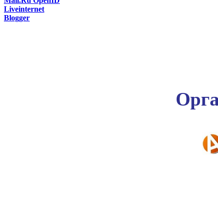
Mail.Ru OpenID
Liveinternet
Blogger
Орга