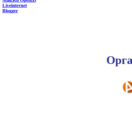
Mail.Ru OpenID
Liveinternet
Blogger
Орга