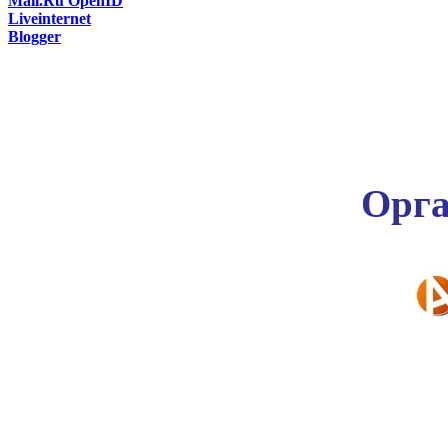
Mail.Ru OpenID
Liveinternet
Blogger
Орга