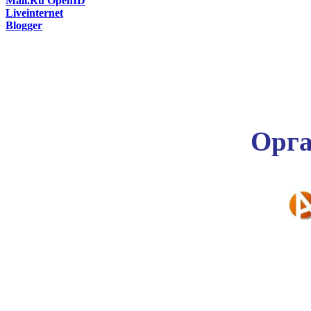
Mail.Ru OpenID
Liveinternet
Blogger
Орга