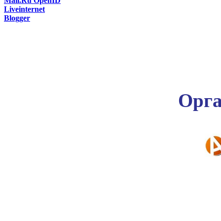
Mail.Ru OpenID
Liveinternet
Blogger
Орга