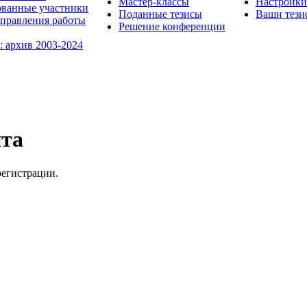
Мастер-классы
Настройки
ованные участники
Поданные тезисы
Ваши тези
правления работы
Решение конференции
: архив 2003-2024
йта
регистрации.