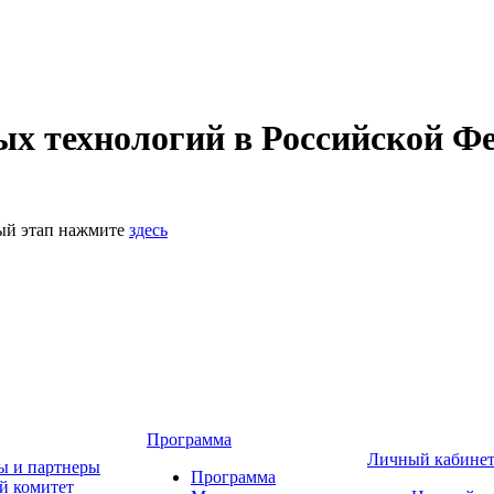
 технологий в Российской Фе
ный этап нажмите
здесь
Программа
Личный кабине
ы и партнеры
Программа
й комитет