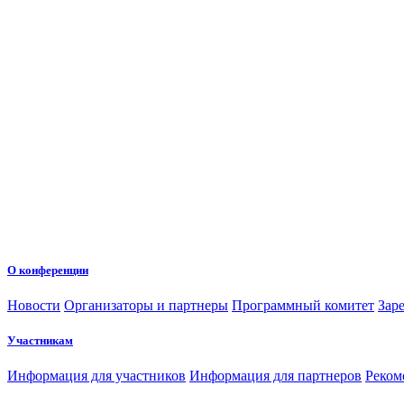
О конференции
Новости
Организаторы и партнеры
Программный комитет
Зар
Участникам
Информация для участников
Информация для партнеров
Реком