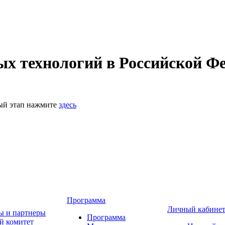
 технологий в Российской Фе
ный этап нажмите
здесь
Программа
Личный кабине
ы и партнеры
Программа
й комитет