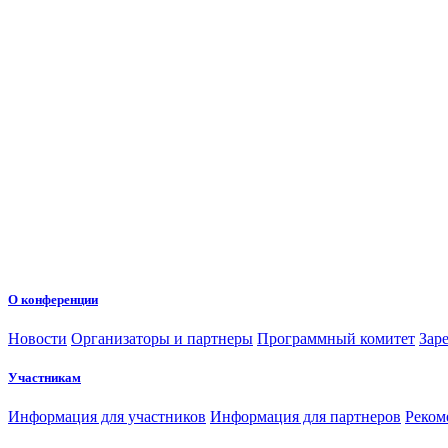
О конференции
Новости
Организаторы и партнеры
Программный комитет
Зар
Участникам
Информация для участников
Информация для партнеров
Реком