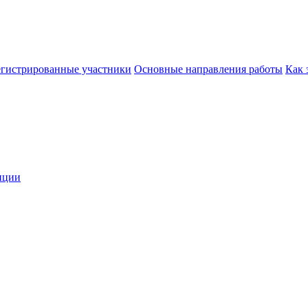
егистрированные участники
Основные направления работы
Как 
нции