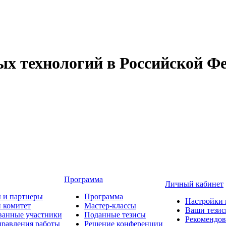
 технологий в Российской Фе
Программа
Личный кабинет
 и партнеры
Программа
Настройки 
 комитет
Мастер-классы
Ваши тези
ванные участники
Поданные тезисы
Рекомендо
равления работы
Решение конференции