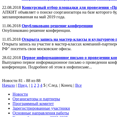
22.08.2018
Конкурсный отбор площадки для проведения «Пре
АПКИТ объявляет о поиске соорганизатора на базе которого 
запланированная на май 2019 года.
11.06.2018
Опубликовано решение конференции
Опубликовано решение конференции.
11.05.2018
Открыта запись на мастер-классы и культурную
Открыта запись на участие в мастер-классах компаний-партн
РФ" посетить свои московские офисы.
28.02.2018
Первое информационное письмо о проведении ко
Выпущено первое информационное письмо о проведении конфер
конференции. Подробнее об этом в инфописьме...
Новости 81 - 88 из 88
Начало
|
Пред.
|
1
2
3
4
5
| След. | Конец
|
Все
Новости
Организаторы и партнеры
Программный комитет
Зарегистрированные участники
Основные направления работы