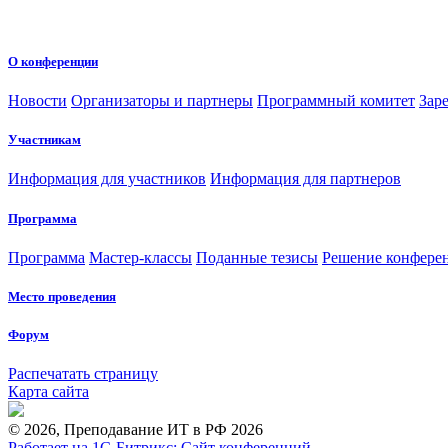
О конференции
Новости
Организаторы и партнеры
Программный комитет
Зар
Участникам
Информация для участников
Информация для партнеров
Программа
Программа
Мастер-классы
Поданные тезисы
Решение конфере
Место проведения
Форум
Распечатать страницу
Карта сайта
© 2026, Преподавание ИТ в РФ 2026
Работает на 1С-Битрикс: Сайт конференций