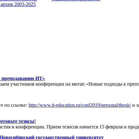
 архив 2003-2025
к преподаванию ИТ»
ашаем участников конференции на митап «Новые подходы к пре
те по ссылке:
http://www.it-education.ru/conf2019/personal/thesis/
и з
отовьте тезисы!
стия в конференции. Прием тезисов начнется 15 февраля и продо
 Новосибирский государственный университет