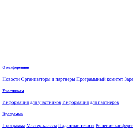
О конференции
Новости
Организаторы и партнеры
Программный комитет
Зар
Участникам
Информация для участников
Информация для партнеров
Программа
Программа
Мастер-классы
Поданные тезисы
Решение конфере