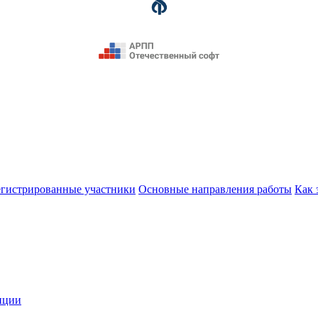
егистрированные участники
Основные направления работы
Как 
нции