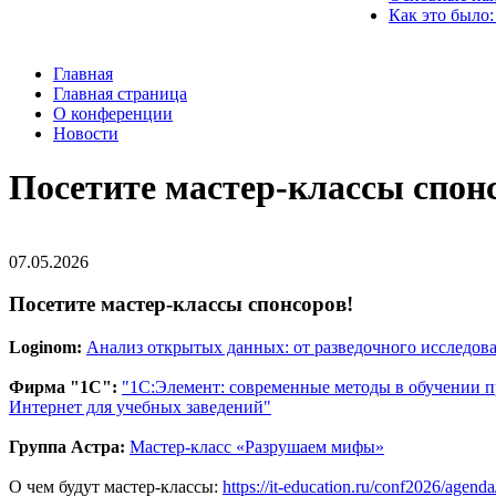
Как это было:
Главная
Главная страница
О конференции
Новости
Посетите мастер-классы спон
07.05.2026
Посетите мастер-классы спонсоров!
Loginom:
Анализ открытых данных: от разведочного исследов
Фирма "1С":
"1С:Элемент: современные методы в обучении
Интернет для учебных заведений"
Группа Астра:
Мастер-класс «Разрушаем мифы»
О чем будут мастер-классы:
https://it-education.ru/conf2026/agend