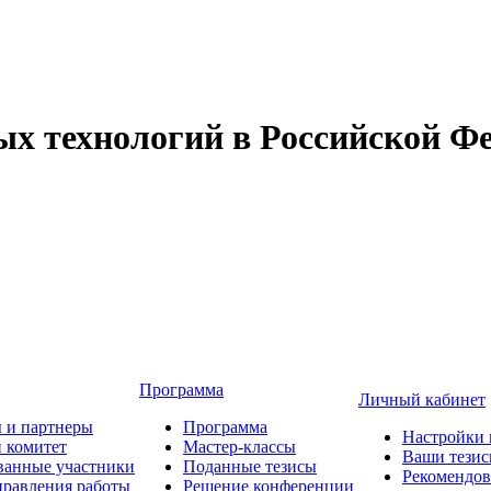
 технологий в Российской Фе
Программа
Личный кабинет
 и партнеры
Программа
Настройки 
 комитет
Мастер-классы
Ваши тези
ванные участники
Поданные тезисы
Рекомендо
равления работы
Решение конференции