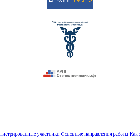
егистрированные участники
Основные направления работы
Как 