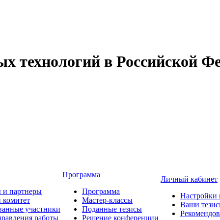
 технологий в Российской Фе
Программа
Личный кабинет
 и партнеры
Программа
Настройки 
 комитет
Мастер-классы
Ваши тези
ванные участники
Поданные тезисы
Рекомендо
равления работы
Решение конференции