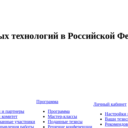
 технологий в Российской Фе
Программа
Личный кабинет
 и партнеры
Программа
Настройки 
 комитет
Мастер-классы
Ваши тези
ванные участники
Поданные тезисы
Рекомендо
равления работы
Решение конференции