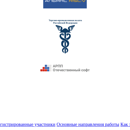
егистрированные участники
Основные направления работы
Как 