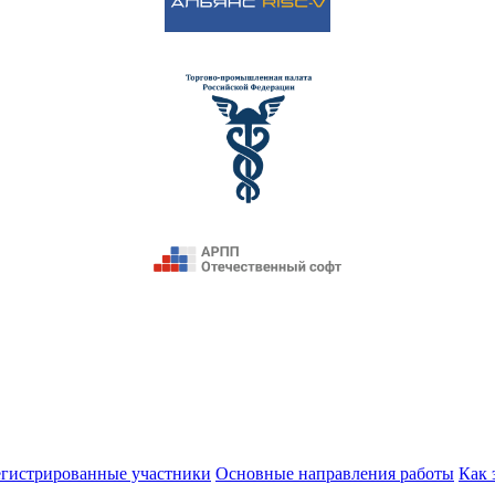
егистрированные участники
Основные направления работы
Как 