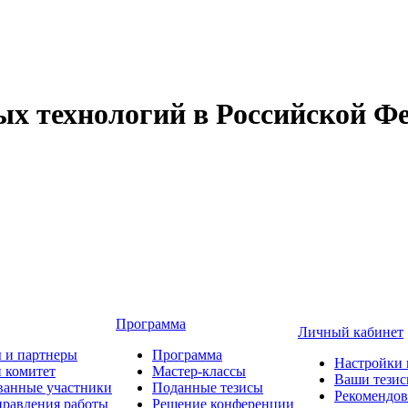
 технологий в Российской Фе
Программа
Личный кабинет
 и партнеры
Программа
Настройки 
 комитет
Мастер-классы
Ваши тези
ванные участники
Поданные тезисы
Рекомендо
равления работы
Решение конференции