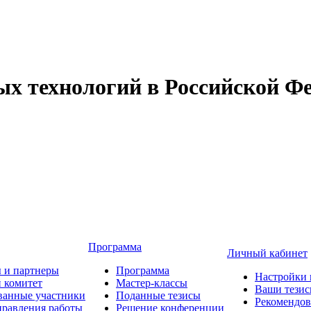
 технологий в Российской Фе
Программа
Личный кабинет
 и партнеры
Программа
Настройки 
 комитет
Мастер-классы
Ваши тези
ванные участники
Поданные тезисы
Рекомендо
равления работы
Решение конференции