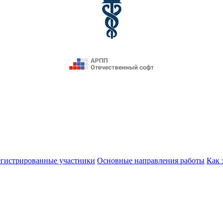
егистрированные участники
Основные направления работы
Как 