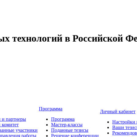
 технологий в Российской Фе
Программа
Личный кабинет
 и партнеры
Программа
Настройки 
 комитет
Мастер-классы
Ваши тези
ванные участники
Поданные тезисы
Рекомендо
равления работы
Решение конференции