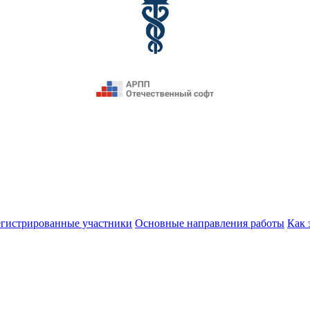
егистрированные участники
Основные направления работы
Как 