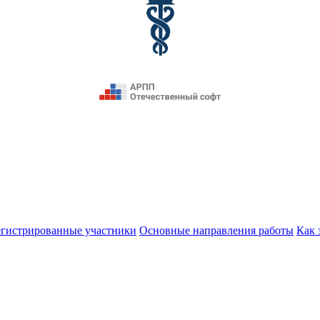
егистрированные участники
Основные направления работы
Как 