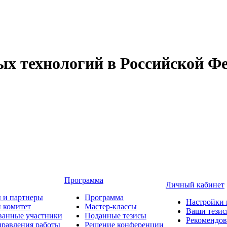
 технологий в Российской Фе
Программа
Личный кабинет
 и партнеры
Программа
Настройки 
 комитет
Мастер-классы
Ваши тези
ванные участники
Поданные тезисы
Рекомендо
равления работы
Решение конференции