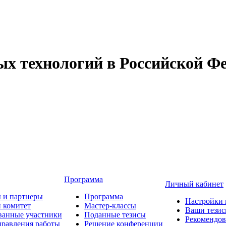
 технологий в Российской Фе
Программа
Личный кабинет
 и партнеры
Программа
Настройки 
 комитет
Мастер-классы
Ваши тези
ванные участники
Поданные тезисы
Рекомендо
равления работы
Решение конференции