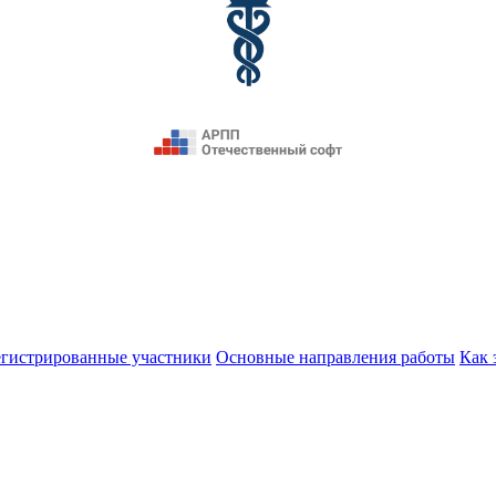
егистрированные участники
Основные направления работы
Как 