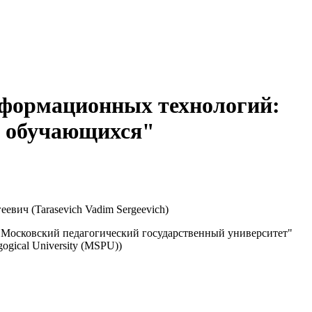
нформационных технологий:
у обучающихся"
евич (Tarasevich Vadim Sergeevich)
осковский педагогический государственный университет"
ogical University (MSPU))