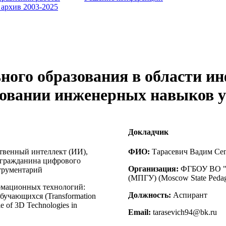
 архив 2003-2025
ного образования в области и
ровании инженерных навыков 
Докладчик
твенный интеллект (ИИ),
ФИО:
Тарасевич Вадим Сеге
 гражданина цифрового
Организация:
ФГБОУ ВО "М
трументарий
(МПГУ) (Moscow State Pedag
рмационных технологий:
Должность:
Аспирант
учающихся (Transformation
le of 3D Technologies in
Email:
tarasevich94@bk.ru