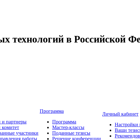
 технологий в Российской Фе
Программа
Личный кабинет
 и партнеры
Программа
Настройки 
 комитет
Мастер-классы
Ваши тези
ванные участники
Поданные тезисы
Рекомендо
равления работы
Решение конференции