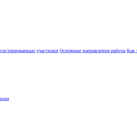
егистрированные участники
Основные направления работы
Как 
нции