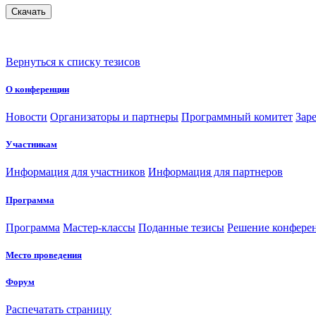
Вернуться к списку тезисов
О конференции
Новости
Организаторы и партнеры
Программный комитет
Зар
Участникам
Информация для участников
Информация для партнеров
Программа
Программа
Мастер-классы
Поданные тезисы
Решение конфере
Место проведения
Форум
Распечатать страницу