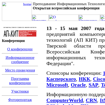
Преподавание Информационных Технологи
Открытая всероссийская конференция
13 - 15 мая 2007 года
предприятий компьюте
технологий (АП КИТ) пр
Конференция
Тверской области п
О конференции
Всероссийская Конфе
информационных тех
Информационное
сообщение
Федерации".
Место проведения
Спонсоры конференции:
Касперского
,
НКК
,
Cisc
Программа
конференции
Microsoft
,
Oracle
,
SAP
,
T
Участники
Информационную поддерж
ComputerWorld
,
CRN
,
I
Фоторепортаж